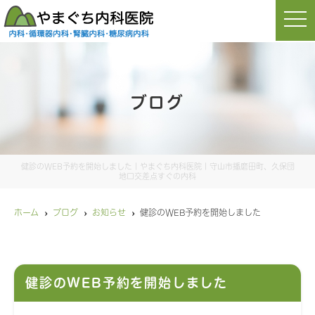
t
o
g
g
l
e
n
a
ブログ
v
i
g
a
t
i
o
健診のWEB予約を開始しました｜やまぐち内科医院｜守山市播磨田町、久保団
n
地口交差点すぐの内科
ホーム
ブログ
お知らせ
健診のWEB予約を開始しました
健診のWEB予約を開始しました