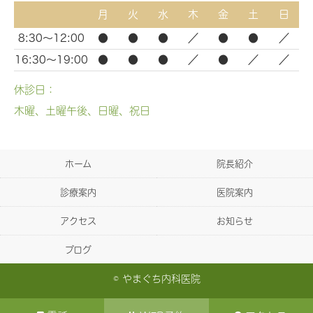
月
火
水
木
金
土
日
8:30～12:00
●
●
●
／
●
●
／
16:30～19:00
●
●
●
／
●
／
／
休診日：
木曜、土曜午後、日曜、祝日
ホーム
院長紹介
診療案内
医院案内
アクセス
お知らせ
ブログ
© やまぐち内科医院